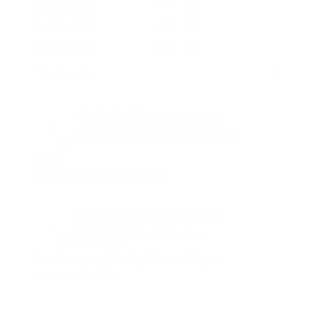
0%
(0)
0%
(0)
0%
(0)
Sort by
02/14/2026
S
Sergio Cantu Garcia
10/10
Sencillamente increíble
06/24/2025
A
Alexis Medina
Excelente calidad y diseño. Súper
recomendable.