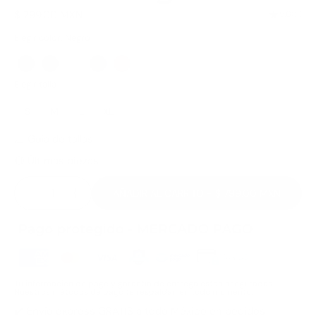
Precio:
$ 799.00 MXN
5.0
(2)
Rating: 5
Elegir color
: Negro
Elegir talla
S
M
L
XL
📐
Guía de tallas
🔴 Últimas piezas
AÑADIR AL CARRITO
- $ 799.00 MXN
Cantidad
AÑADIR AL CARRITO
- $ 799.00 MXN
Tu información de pago y garantía de entrega están aseguradas.
Nuestros métodos de pago te respaldan en todo momento.
✔️ Envío express GRATIS a todo México en pedidos