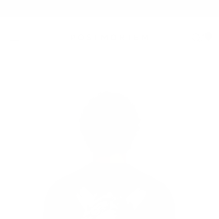
Ir al contenido
9
25% OFF EN COMPRAS SUPERIORES A $2,990
MAS DE 10,000 CLIENTES CONTE
0
Menú
Página de inicio
Colecciones
Zeus - Regular