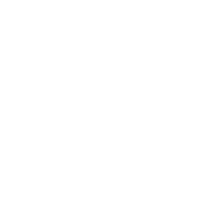
superiores a $1,549
✔️ Tejido heavyweight de 180 gsm2
✔️ 95% Algodón premium de tacto extra suave / 5%
elastano
✔️ Corte regular fit, ajustado de pecho hombros y brazos,
holgado del abdomen
DESCRIPCCIÓN
CUIDADOS
CAMBIOS
GARANTÍA