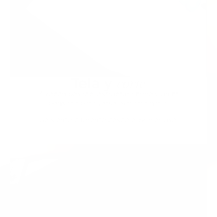
corte
Tela y
Algodón pesado, estructura firme y un fit
pensado para verse extraordinario.
Se siente diferente desde el primer uso.