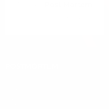
Estándar
Post Mortem
Nada sale si no cumple.
Probamos, ajustamos y perfeccionamos
hasta que la pieza está a la altura.
POSTMORTEM
PRINCIPAL
Home
Best Sellers