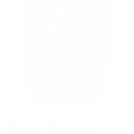
1
/
7
Diapositiva anterior
Siguiente diapositiva
Zeus - Regular