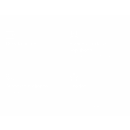
Devoluciones
Envíos a toda la
República
Si el producto no es como las
imágenes te regresamos tu
Envió express GRATIS en
dinero.
compra mínima de $1,549
Atención a cliente
Calidad
Si tienes alguna duda,
Todos nuestros productos
contáctanos al: 55 2856 5328
están confeccionados con
suma precisión para asegurar
una
calidad superior
.