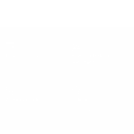
Devoluciones
Envíos a toda la
República
Si el producto no es como las
imágenes te regresamos tu
Envió express GRATIS en
dinero.
compra mínima de $1,549
Atención a cliente
Calidad
Si tienes alguna duda,
Todos nuestros productos
contáctanos al: 55 2856 5328
están confeccionados con
suma precisión para asegurar
una
calidad superior
.