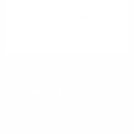
Estándar
Post Mortem
Nada sale si no cumple.
Probamos, ajustamos y perfeccionamos
hasta que la pieza está a la altura.
POSTMORTEM
PRINCIPAL
Home