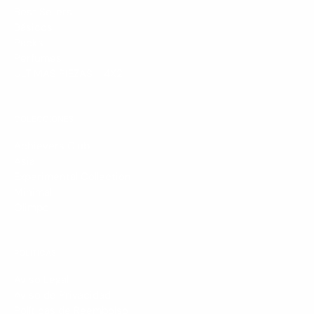
Best Sellers
Básicos
Packs
Perfumes
ULTIMAS PIEZAS - 4X2
COLECCIONES
Achievers Club
Asia
Experimental Collection
Minimal
Olimpo
POLÍTICAS
Aviso Legal
Aviso de Privacidad
Políticas de Reembolso