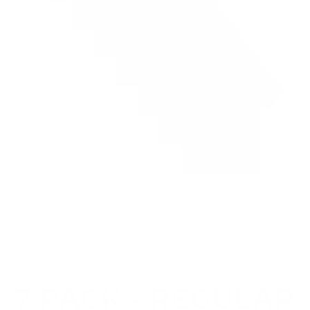
1
/
6
Diapositiva anterior
Siguiente diapositiva
7 PACK - REGULAR