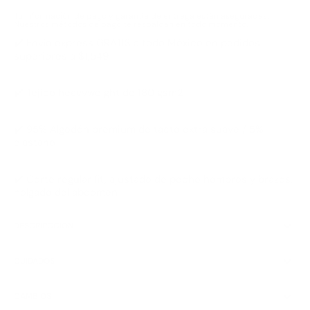
Tu información de pago y garantía de entrega están aseguradas.
Nuestros métodos de pago te respaldan en todo momento.
✔️ Envío express GRATIS a todo México en pedidos
superiores a $1,549
✔️ Tejido heavyweight de 180 gsm2
✔️ 95% Algodón premium de tacto extra suave / 5%
elastano
✔️ Corte regular fit, ajustado de pecho hombros y brazos,
holgado del abdomen
DESCRIPCCIÓN
CUIDADOS
CAMBIOS